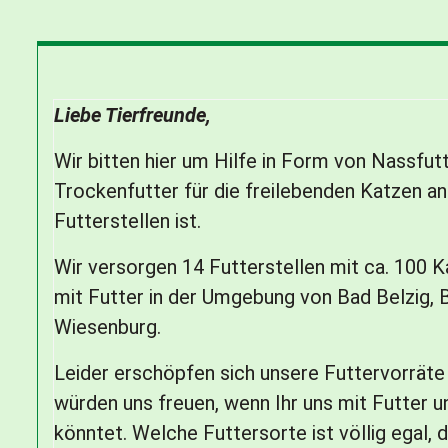
Liebe Tierfreunde,
Wir bitten hier um Hilfe in Form von Nassfut
Trockenfutter für die freilebenden Katzen a
Futterstellen ist.
Wir versorgen 14 Futterstellen mit ca. 100 
mit Futter in der Umgebung von Bad Belzig, 
Futterstelle in
Wiesenburg.
einem OT von
Bad Belzig
Leider erschöpfen sich unsere Futtervorräte 
würden uns freuen, wenn Ihr uns mit Futter u
5 freilebende
Katzen/Kater sind hier
könntet. Welche Futtersorte ist völlig egal, 