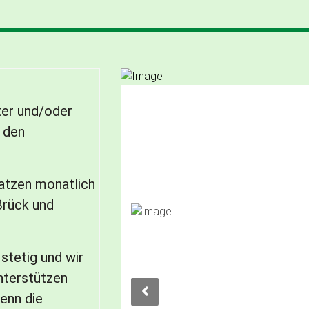
ter und/oder
n den
Katzen monatlich
Brück und
stetig und wir
nterstützen
denn die