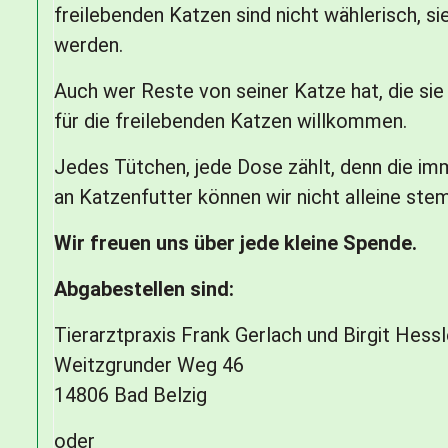
ansässig und werden gut
freilebenden Katzen sind nicht wählerisch, si
versorgt, Unterschlüpfe
werden.
sind auch dort vorhanden,
sogar einen Heizungsraum
Auch wer Reste von seiner Katze hat, die sie
haben sie zur Verfügung.
für die freilebenden Katzen willkommen.
Jedes Tütchen, jede Dose zählt, denn die 
an Katzenfutter können wir nicht alleine st
Wir freuen uns über jede kleine Spende.
Abgabestellen sind:
Tierarztpraxis Frank Gerlach und Birgit Hessl
Weitzgrunder Weg 46
14806 Bad Belzig
oder