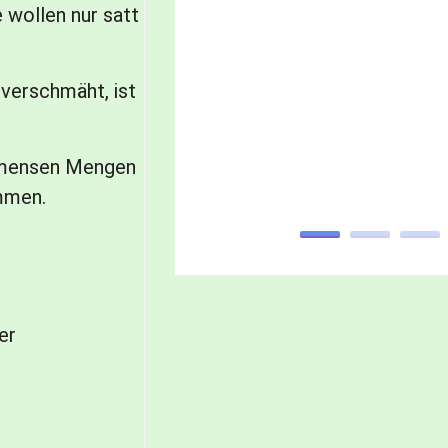
e wollen nur satt
 verschmäht, ist
immensen Mengen
emmen.
er