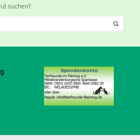
neut suchen?
ng